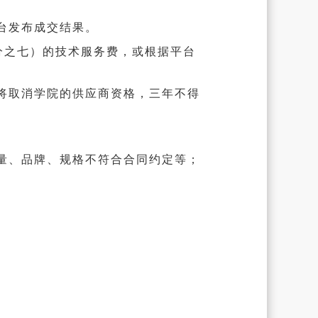
台发布成交结果。
分之七）的技术服务费，或根据平台
将取消学院的供应商资格，三年不得
量、品牌、规格不符合合同约定等；