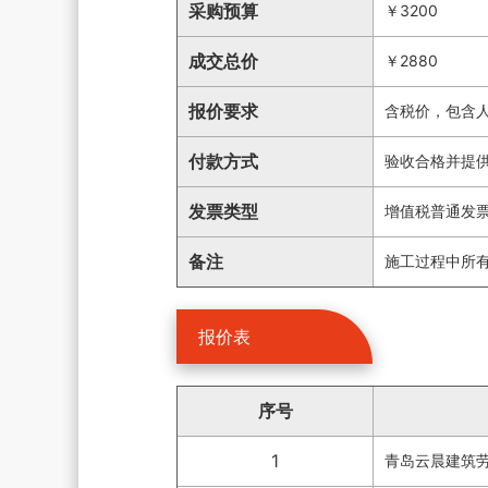
采购预算
￥3200
成交总价
￥2880
报价要求
含税价，包含
付款方式
验收合格并提
发票类型
增值税普通发
备注
施工过程中所
报价表
序号
1
青岛云晨建筑