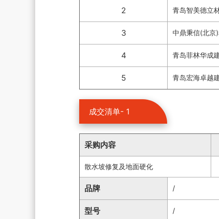
2
青岛智美德立
3
中鼎秉信(北京
4
青岛菲林华成
5
青岛宏海卓越
成交清单- 1
采购内容
散水坡修复及地面硬化
品牌
/
型号
/